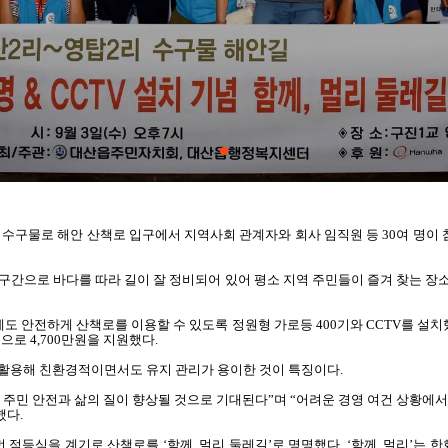
 수구물로 해안 산책로 입구에서 지역사회 관계자와 회사 임직원 등
30
여 명이 
구간으로 바다를 따라 길이 잘 정비되어 있어 평소 지역 주민들이 즐겨 찾는 장
도 안전하게 산책로를 이용할 수 있도록 정원형 가로등
400
기와
CCTV
를 설치
금으로
4,700
만원을 지원했다
.
 활용해 친환경적이면서도 유지 관리가 용이한 것이 특징이다
.
 주민 안전과 삶의 질이 향상될 것으로 기대된다”며 “어려운 경영 여건 상황에서
했다.
 점등식을 계기로 산책로를 ‘함께
,
멀리 둘레길’로 명명했다
.
‘함께
,
멀리’는 