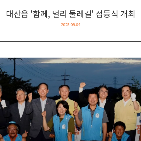
대산읍 '함께, 멀리 둘레길' 점등식 개최
2025.09.04