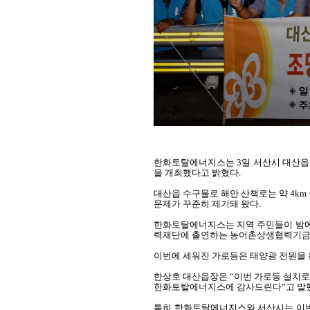
한화토탈에너지스는
3
일 서산시 대산읍
을 개최했다고 밝혔다
.
대산읍 수구물로 해안 산책로는 약
4km
문제가 꾸준히 제기돼 왔다
.
한화토탈에너지스는 지역 주민들이 밤에
력재단에 출연하는 농어촌상생협력기
이번에 세워진 가로등은 태양광 전원을
한상호 대산읍장은 “이번 가로등 설치로
한화토탈에너지스에 감사드린다”고 말
특히 한화토탈에너지스와 서산시는 이번