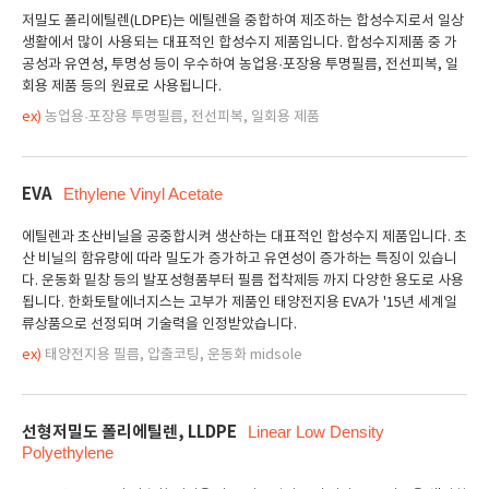
저밀도 폴리에틸렌(LDPE)는 에틸렌을 중합하여 제조하는 합성수지로서 일상
생활에서 많이 사용되는 대표적인 합성수지 제품입니다. 합성수지제품 중 가
공성과 유연성, 투명성 등이 우수하여 농업용·포장용 투명필름, 전선피복, 일
회용 제품 등의 원료로 사용됩니다.
ex)
농업용·포장용 투명필름, 전선피복, 일회용 제품
EVA
Ethylene Vinyl Acetate
에틸렌과 초산비닐을 공중합시켜 생산하는 대표적인 합성수지 제품입니다. 초
산 비닐의 함유량에 따라 밀도가 증가하고 유연성이 증가하는 특징이 있습니
다. 운동화 밑창 등의 발포성형품부터 필름 접착제등 까지 다양한 용도로 사용
됩니다. 한화토탈에너지스는 고부가 제품인 태양전지용 EVA가 '15년 세계일
류상품으로 선정되며 기술력을 인정받았습니다.
ex)
태양전지용 필름, 압출코팅, 운동화 midsole
선형저밀도 폴리에틸렌, LLDPE
Linear Low Density
Polyethylene