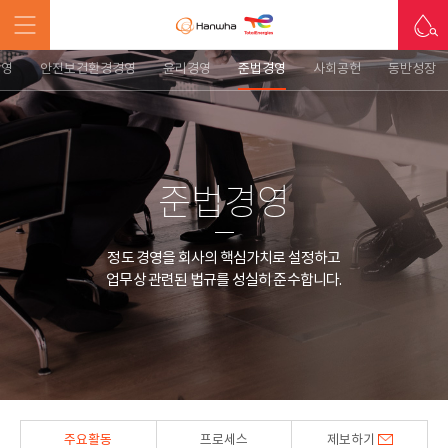
경영
안전보건환경경영
윤리경영
준법경영
사회공헌
동반성장
준법경영
정도 경영을 회사의 핵심가치로 설정하고
업무상 관련된 법규를 성실히 준수합니다.
주요활동
프로세스
제보하기