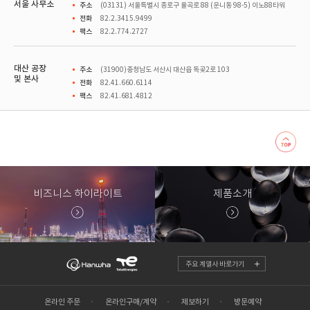
서울 사무소
주소
(03131) 서울특별시 종로구 율곡로 88 (운니동 98-5) 이노88타워
전화
82.2.3415.9499
팩스
82.2.774.2727
대산 공장
주소
(31900)충청남도 서산시 대산읍 독곶2로 103
및 본사
전화
82.41.660.6114
팩스
82.41.681.4812
비즈니스 하이라이트
제품소개
주요 계열사 바로가기
온라인 주문
온라인구매/계약
제보하기
방문예약