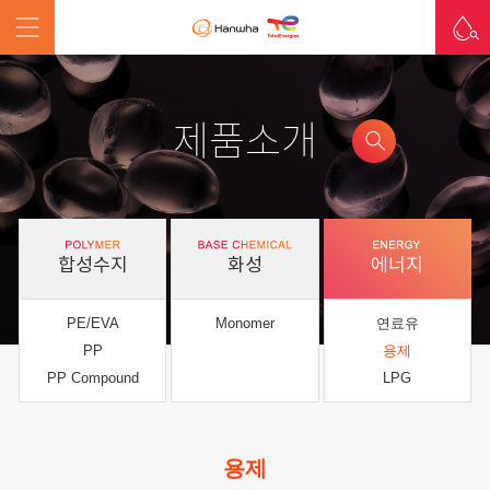
제품소개
합성수지
화성
에너지
PE/EVA
Monomer
연료유
PP
용제
PP Compound
LPG
용제