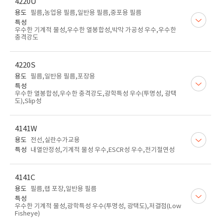
4220U
용도
필름,농업용 필름,일반용 필름,중포용 필름
특성
우수한 기계적 물성,우수한 열봉합성,박막 가공성 우수,우수한
충격강도
4220S
용도
필름,일반용 필름,포장용
특성
우수한 열봉합성,우수한 충격강도,광학특성 우수(투명성, 광택
도),Slip성
4141W
용도
전선,실란수가교용
특성
내열안정성,기계적 물성 우수,ESCR성 우수,전기절연성
4141C
용도
필름,랩 포장,일반용 필름
특성
우수한 기계적 물성,광학특성 우수(투명성, 광택도),저결점(Low
Fisheye)