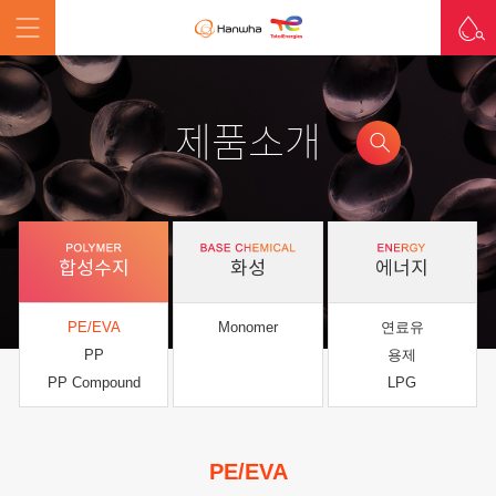
제품소개
합성수지
화성
에너지
PE/EVA
Monomer
연료유
PP
용제
PP Compound
LPG
PE/EVA