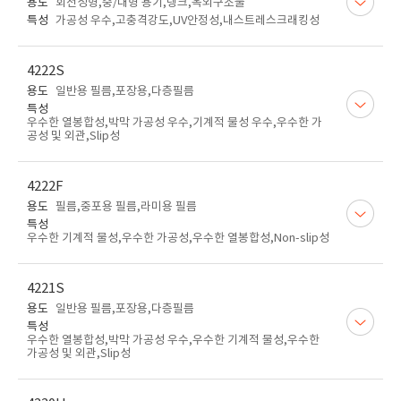
용도
회전성형,중/대형 용기,탱크,옥외구조물
특성
가공성 우수,고충격강도,UV안정성,내스트레스크래킹성
4222S
용도
일반용 필름,포장용,다층필름
특성
우수한 열봉합성,박막 가공성 우수,기계적 물성 우수,우수한 가
공성 및 외관,Slip성
4222F
용도
필름,중포용 필름,라미용 필름
특성
우수한 기계적 물성,우수한 가공성,우수한 열봉합성,Non-slip성
4221S
용도
일반용 필름,포장용,다층필름
특성
우수한 열봉합성,박막 가공성 우수,우수한 기계적 물성,우수한
가공성 및 외관,Slip성